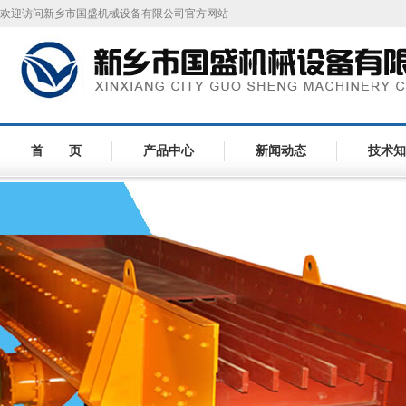
欢迎访问新乡市国盛机械设备有限公司官方网站
首 页
产品中心
新闻动态
技术知