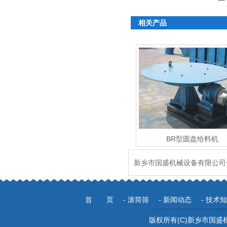
相关产品
BR型圆盘给料机
新乡市国盛机械设备有限公司一
首 页
-
滚筒筛
-
新闻动态
-
技术知
版权所有(C)新乡市国