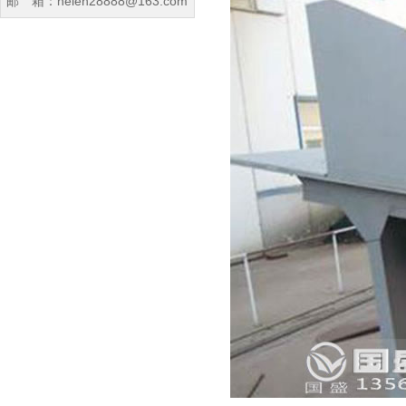
邮 箱：
helen28888@163.com