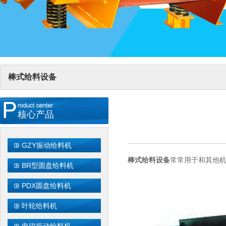
棒式给料设备
核心产品
GZY振动给料机
棒式给料设备
常常用于和其他
BR型圆盘给料机
PDX圆盘给料机
叶轮给料机