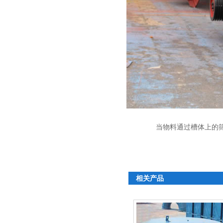
当物料通过槽体上的筛条
相关产品